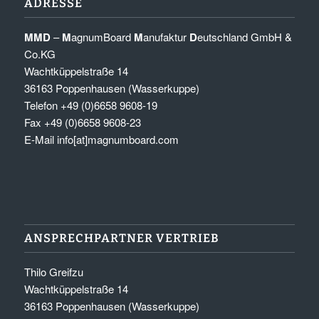
ADRESSE
MMD
–
M
agnumBoard
M
anufaktur
D
eutschland GmbH &
Co.KG
Wachtküppelstraße 14
36163 Poppenhausen (Wasserkuppe)
Telefon +49 (0)6658 9608-19
Fax +49 (0)6658 9608-23
E-Mail
info[at]magnumboard.com
ANSPRECHPARTNER VERTRIEB
Thilo Greifzu
Wachtküppelstraße 14
36163 Poppenhausen (Wasserkuppe)