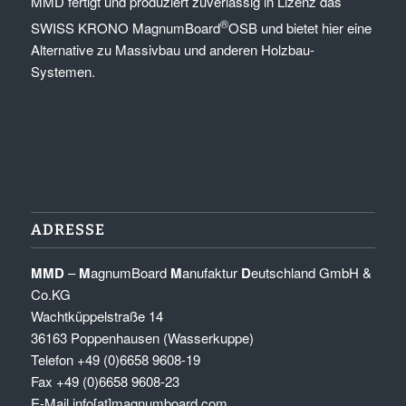
MMD fertigt und produziert zuverlässig in Lizenz das
®
SWISS KRONO MagnumBoard
OSB und bietet hier eine
Alternative zu Massivbau und anderen Holzbau-
Systemen.
ADRESSE
MMD
–
M
agnumBoard
M
anufaktur
D
eutschland GmbH &
Co.KG
Wachtküppelstraße 14
36163 Poppenhausen (Wasserkuppe)
Telefon +49 (0)6658 9608-19
Fax +49 (0)6658 9608-23
E-Mail
info[at]magnumboard.com