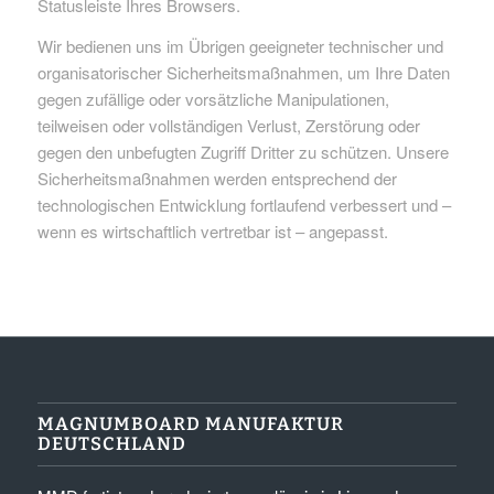
Statusleiste Ihres Browsers.
Wir bedienen uns im Übrigen geeigneter technischer und
organisatorischer Sicherheitsmaßnahmen, um Ihre Daten
gegen zufällige oder vorsätzliche Manipulationen,
teilweisen oder vollständigen Verlust, Zerstörung oder
gegen den unbefugten Zugriff Dritter zu schützen. Unsere
Sicherheitsmaßnahmen werden entsprechend der
technologischen Entwicklung fortlaufend verbessert und –
wenn es wirtschaftlich vertretbar ist – angepasst.
MAGNUMBOARD MANUFAKTUR
DEUTSCHLAND