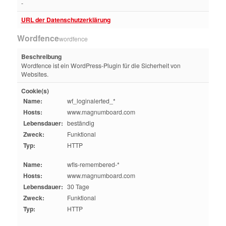
-
URL der Datenschutzerklärung
Wordfence
wordfence
Beschreibung
Wordfence ist ein WordPress-Plugin für die Sicherheit von
Websites.
Cookie(s)
Name:
wf_loginalerted_*
Hosts:
www.magnumboard.com
Lebensdauer:
beständig
Zweck:
Funktional
Typ:
HTTP
Name:
wfls-remembered-*
Hosts:
www.magnumboard.com
Lebensdauer:
30 Tage
Zweck:
Funktional
Typ:
HTTP