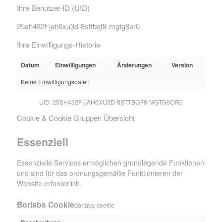
Ihre Benutzer-ID (UID)
25sh432f-jah6xu3d-8sttbqf8-mgtg8or0
Ihre Einwilligungs-Historie
Datum
Einwilligungen
Änderungen
Version
Keine Einwilligungsdaten
UID: 25SH432F-JAH6XU3D-8STTBQF8-MGTG8OR0
Cookie & Cookie Gruppen Übersicht
Essenziell
Essenzielle Services ermöglichen grundlegende Funktionen
und sind für das ordnungsgemäße Funktionieren der
Website erforderlich.
Borlabs Cookie
borlabs-cookie